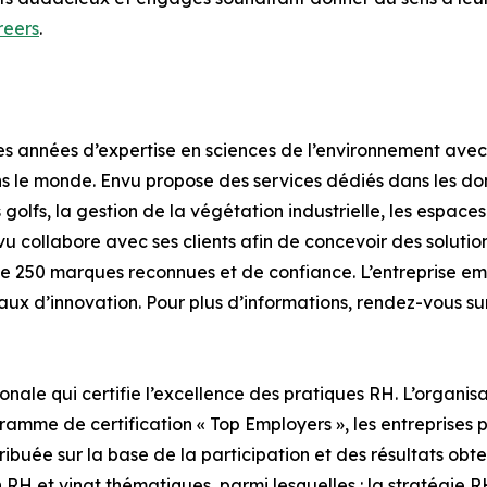
eers
.
 années d’expertise en sciences de l’environnement avec u
s le monde. Envu propose des services dédiés dans les dom
es golfs, la gestion de la végétation industrielle, les espac
vu collabore avec ses clients afin de concevoir des soluti
de 250 marques reconnues et de confiance. L’entreprise emp
ux d’innovation. Pour plus d’informations, rendez-vous sur
ionale qui certifie l’excellence des pratiques RH. L’organis
ogramme de certification « Top Employers », les entrepris
ribuée sur la base de la participation et des résultats obt
H et vingt thématiques, parmi lesquelles : la stratégie RH,