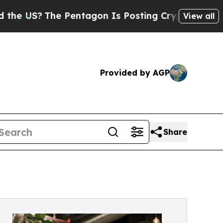
The Pentagon Is Posting Cryptic Biblical Messag
View all
Provided by AGP
Share