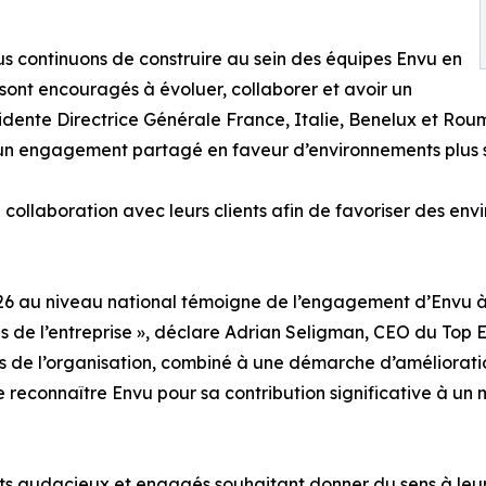
us continuons de construire au sein des équipes Envu en
sont encouragés à évoluer, collaborer et avoir un
ésidente Directrice Générale France, Italie, Benelux et R
à un engagement partagé en faveur d’environnements plus s
e collaboration avec leurs clients afin de favoriser des env
2026 au niveau national témoigne de l’engagement d’Envu à
de l’entreprise », déclare Adrian Seligman, CEO du Top Emp
fs de l’organisation, combiné à une démarche d’améliorati
 reconnaître Envu pour sa contribution significative à un 
s audacieux et engagés souhaitant donner du sens à leur ca